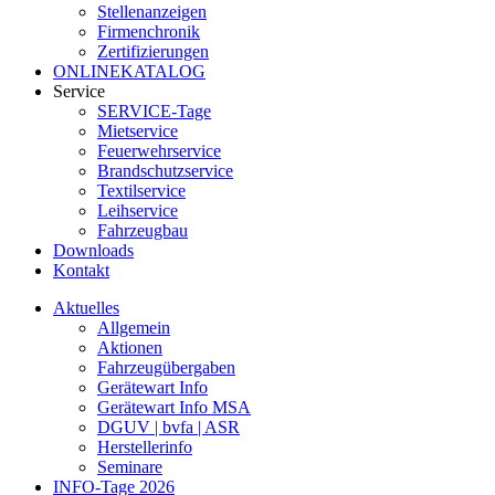
Stellenanzeigen
Firmenchronik
Zertifizierungen
ONLINEKATALOG
Service
SERVICE-Tage
Mietservice
Feuerwehrservice
Brandschutzservice
Textilservice
Leihservice
Fahrzeugbau
Downloads
Kontakt
Aktuelles
Allgemein
Aktionen
Fahrzeugübergaben
Gerätewart Info
Gerätewart Info MSA
DGUV | bvfa | ASR
Herstellerinfo
Seminare
INFO-Tage 2026