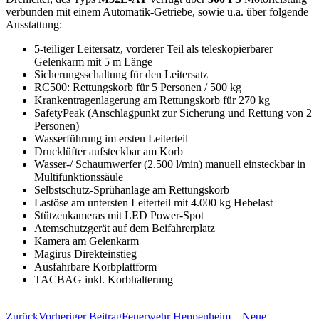
verbunden mit einem Automatik-Getriebe, sowie u.a. über folgende
Ausstattung:
5-teiliger Leitersatz, vorderer Teil als teleskopierbarer
Gelenkarm mit 5 m Länge
Sicherungsschaltung für den Leitersatz
RC500: Rettungskorb für 5 Personen / 500 kg
Krankentragenlagerung am Rettungskorb für 270 kg
SafetyPeak (Anschlagpunkt zur Sicherung und Rettung von 2
Personen)
Wasserführung im ersten Leiterteil
Drucklüfter aufsteckbar am Korb
Wasser-/ Schaumwerfer (2.500 l/min) manuell einsteckbar in
Multifunktionssäule
Selbstschutz-Sprühanlage am Rettungskorb
Lastöse am untersten Leiterteil mit 4.000 kg Hebelast
Stützenkameras mit LED Power-Spot
Atemschutzgerät auf dem Beifahrerplatz
Kamera am Gelenkarm
Magirus Direkteinstieg
Ausfahrbare Korbplattform
TACBAG inkl. Korbhalterung
Zurück
Vorheriger Beitrag
Feuerwehr Heppenheim – Neue