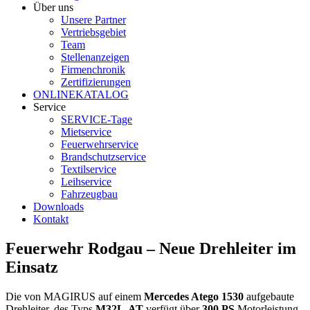
Über uns
Unsere Partner
Vertriebsgebiet
Team
Stellenanzeigen
Firmenchronik
Zertifizierungen
ONLINEKATALOG
Service
SERVICE-Tage
Mietservice
Feuerwehrservice
Brandschutzservice
Textilservice
Leihservice
Fahrzeugbau
Downloads
Kontakt
Feuerwehr Rodgau – Neue Drehleiter im
Einsatz
Die von MAGIRUS auf einem
Mercedes Atego 1530
aufgebaute
Drehleiter, des Typs
M32L-AT
verfügt über
300 PS
Motorleistung