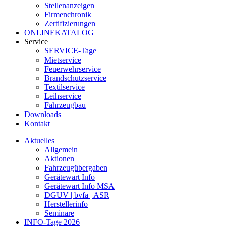
Stellenanzeigen
Firmenchronik
Zertifizierungen
ONLINEKATALOG
Service
SERVICE-Tage
Mietservice
Feuerwehrservice
Brandschutzservice
Textilservice
Leihservice
Fahrzeugbau
Downloads
Kontakt
Aktuelles
Allgemein
Aktionen
Fahrzeugübergaben
Gerätewart Info
Gerätewart Info MSA
DGUV | bvfa | ASR
Herstellerinfo
Seminare
INFO-Tage 2026