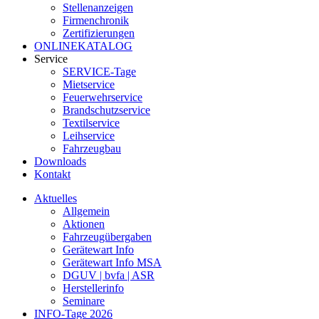
Stellenanzeigen
Firmenchronik
Zertifizierungen
ONLINEKATALOG
Service
SERVICE-Tage
Mietservice
Feuerwehrservice
Brandschutzservice
Textilservice
Leihservice
Fahrzeugbau
Downloads
Kontakt
Aktuelles
Allgemein
Aktionen
Fahrzeugübergaben
Gerätewart Info
Gerätewart Info MSA
DGUV | bvfa | ASR
Herstellerinfo
Seminare
INFO-Tage 2026