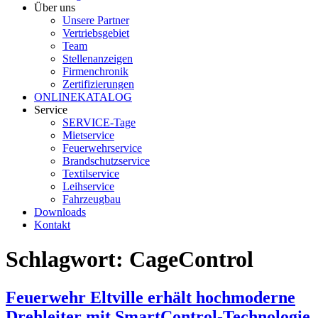
Über uns
Unsere Partner
Vertriebsgebiet
Team
Stellenanzeigen
Firmenchronik
Zertifizierungen
ONLINEKATALOG
Service
SERVICE-Tage
Mietservice
Feuerwehrservice
Brandschutzservice
Textilservice
Leihservice
Fahrzeugbau
Downloads
Kontakt
Schlagwort:
CageControl
Feuerwehr Eltville erhält hochmoderne
Drehleiter mit SmartControl-Technologie