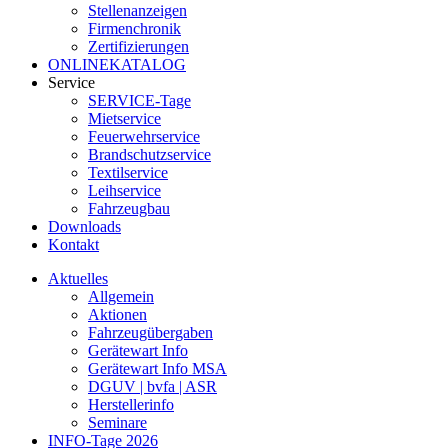
Stellenanzeigen
Firmenchronik
Zertifizierungen
ONLINEKATALOG
Service
SERVICE-Tage
Mietservice
Feuerwehrservice
Brandschutzservice
Textilservice
Leihservice
Fahrzeugbau
Downloads
Kontakt
Aktuelles
Allgemein
Aktionen
Fahrzeugübergaben
Gerätewart Info
Gerätewart Info MSA
DGUV | bvfa | ASR
Herstellerinfo
Seminare
INFO-Tage 2026