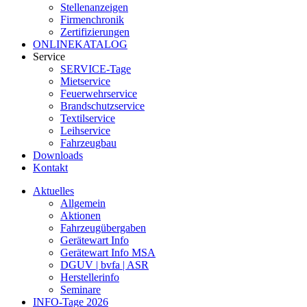
Stellenanzeigen
Firmenchronik
Zertifizierungen
ONLINEKATALOG
Service
SERVICE-Tage
Mietservice
Feuerwehrservice
Brandschutzservice
Textilservice
Leihservice
Fahrzeugbau
Downloads
Kontakt
Aktuelles
Allgemein
Aktionen
Fahrzeugübergaben
Gerätewart Info
Gerätewart Info MSA
DGUV | bvfa | ASR
Herstellerinfo
Seminare
INFO-Tage 2026