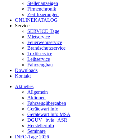
Stellenanzeigen
Firmenchronik
Zertifizierungen
ONLINEKATALOG
Service
SERVICE-Tage
Mietservice
Feuerwehrservice
Brandschutzservice
Textilservice
Leihservice
Fahrzeugbau
Downloads
Kontakt
Aktuelles
Allgemein
Aktionen
Fahrzeugübergaben
Gerätewart Info
Gerätewart Info MSA
DGUV | bvfa | ASR
Herstellerinfo
Seminare
INFO-Tage 2026