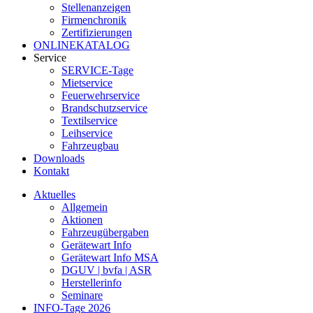
Stellenanzeigen
Firmenchronik
Zertifizierungen
ONLINEKATALOG
Service
SERVICE-Tage
Mietservice
Feuerwehrservice
Brandschutzservice
Textilservice
Leihservice
Fahrzeugbau
Downloads
Kontakt
Aktuelles
Allgemein
Aktionen
Fahrzeugübergaben
Gerätewart Info
Gerätewart Info MSA
DGUV | bvfa | ASR
Herstellerinfo
Seminare
INFO-Tage 2026