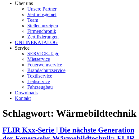
Über uns
Unsere Partner
Vertriebsgebiet
Team
Stellenanzeigen
Firmenchronik
Zertifizierungen
ONLINEKATALOG
Service
SERVICE-Tage
Mietservice
Feuerwehrservice
Brandschutzservice
Textilservice
Leihservice
Fahrzeugbau
Downloads
Kontakt
Schlagwort:
Wärmebildtechnik
FLIR Kxx-Serie | Die nächste Generation
der Feuerwehr-Wärmebildtechnik: FLIR