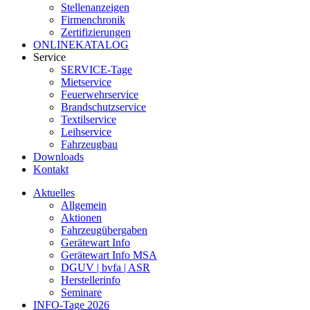
Stellenanzeigen
Firmenchronik
Zertifizierungen
ONLINEKATALOG
Service
SERVICE-Tage
Mietservice
Feuerwehrservice
Brandschutzservice
Textilservice
Leihservice
Fahrzeugbau
Downloads
Kontakt
Aktuelles
Allgemein
Aktionen
Fahrzeugübergaben
Gerätewart Info
Gerätewart Info MSA
DGUV | bvfa | ASR
Herstellerinfo
Seminare
INFO-Tage 2026