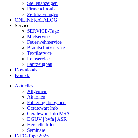
Stellenanzeigen
Firmenchronik
Zertifizierungen
ONLINEKATALOG
Service
SERVICE-Tage
Mietservice
Feuerwehrservice
Brandschutzservice
Textilservice
Leihservice
Fahrzeugbau
Downloads
Kontakt
Aktuelles
Allgemein
Aktionen
Fahrzeugübergaben
Gerätewart Info
Gerätewart Info MSA
DGUV | bvfa | ASR
Herstellerinfo
Seminare
INFO-Tage 2026