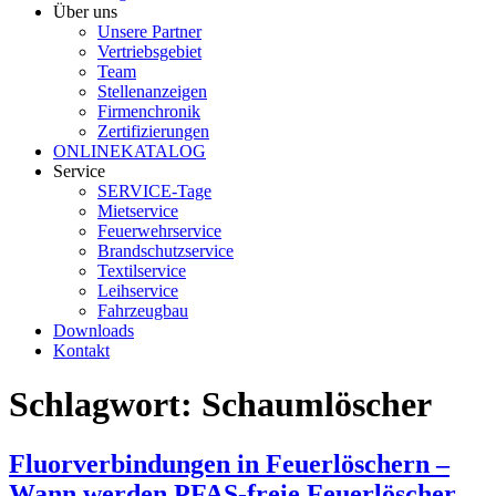
Über uns
Unsere Partner
Vertriebsgebiet
Team
Stellenanzeigen
Firmenchronik
Zertifizierungen
ONLINEKATALOG
Service
SERVICE-Tage
Mietservice
Feuerwehrservice
Brandschutzservice
Textilservice
Leihservice
Fahrzeugbau
Downloads
Kontakt
Schlagwort:
Schaumlöscher
Fluorverbindungen in Feuerlöschern –
Wann werden PFAS-freie Feuerlöscher