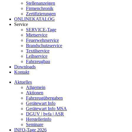
Stellenanzeigen
Firmenchronik
Zertifizierungen
ONLINEKATALOG
Service
SERVICE-Tage
Mietservice
Feuerwehrservice
Brandschutzservice
Textilservice
Leihservice
Fahrzeugbau
Downloads
Kontakt
Aktuelles
Allgemein
Aktionen
Fahrzeugübergaben
Gerätewart Info
Gerätewart Info MSA
DGUV | bvfa | ASR
Herstellerinfo
Seminare
INFO-Tage 2026